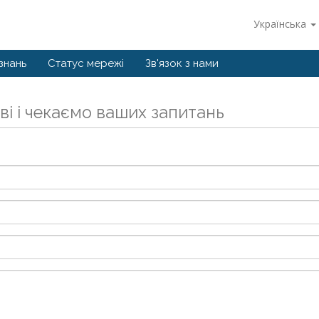
Українська
знань
Статус мережі
Зв'язок з нами
ві і чекаємо ваших запитань