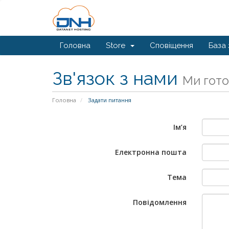
Головна
Store
Сповіщення
База 
Зв'язок з нами
Ми гото
Головна
Задати питання
Ім’я
Електронна пошта
Тема
Повідомлення