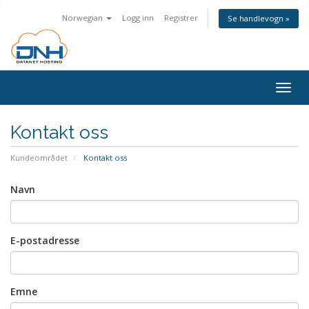
Norwegian
Logg inn
Registrer
Se handlevogn »
Togg
navig
Kontakt oss
Kundeområdet
Kontakt oss
Navn
E-postadresse
Emne