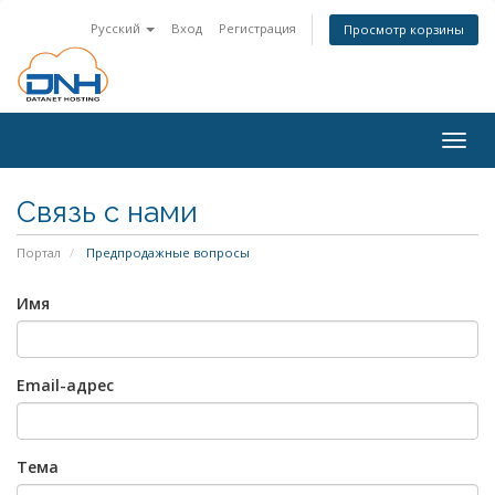
Русский
Вход
Регистрация
Просмотр корзины
Togg
navig
Связь с нами
Портал
Предпродажные вопросы
Имя
Email-адрес
Тема