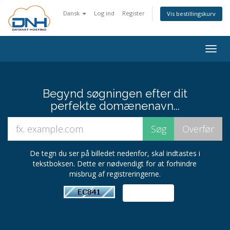
Dansk
Log ind
Register
Vis bestillingskurv
Togg
navig
Begynd søgningen efter dit
perfekte domænenavn...
De tegn du ser på billedet nedenfor, skal indtastes i
tekstboksen. Dette er nødvendigt for at forhindre
misbrug af registreringerne.