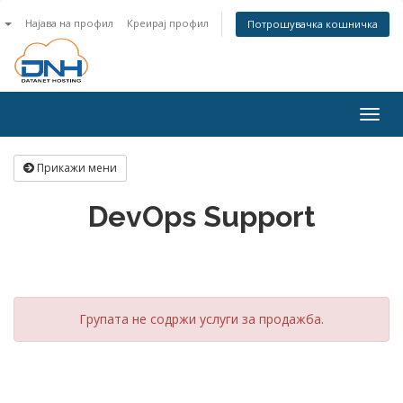
n
Најава на профил
Креирај профил
Потрошувачка кошничка
Togg
navig
Прикажи мени
DevOps Support
Групата не содржи услуги за продажба.