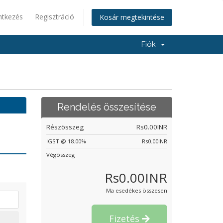
ntkezés
Regisztráció
Kosár megtekintése
Fiók
Rendelés összesítése
Részösszeg
Rs0.00INR
IGST @ 18.00%
Rs0.00INR
Végösszeg
Rs0.00INR
Ma esedékes összesen
Fizetés