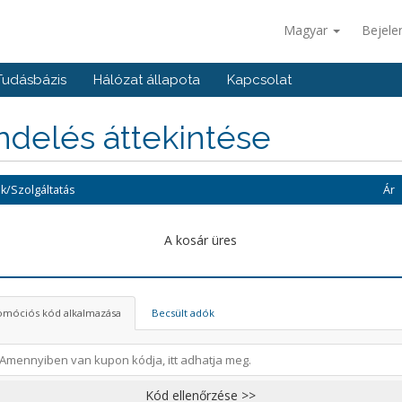
Magyar
Bejele
Tudásbázis
Hálózat állapota
Kapcsolat
delés áttekintése
k/Szolgáltatás
Ár
A kosár üres
omóciós kód alkalmazása
Becsült adók
Kód ellenőrzése >>