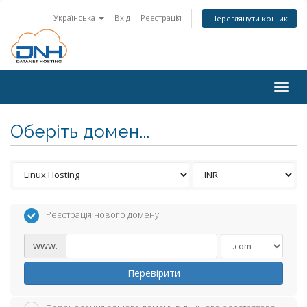
Українська
Вхід
Реєстрація
Переглянути кошик
Togg
navig
Оберіть домен...
Реєстрація нового домену
www.
Перевірити