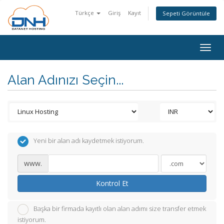
Türkçe
Giriş
Kayıt
Sepeti Görüntüle
Togg
navig
Alan Adınızı Seçin...
Yeni bir alan adı kaydetmek istiyorum.
www.
Kontrol Et
Başka bir firmada kayıtlı olan alan adımı size transfer etmek
istiyorum.